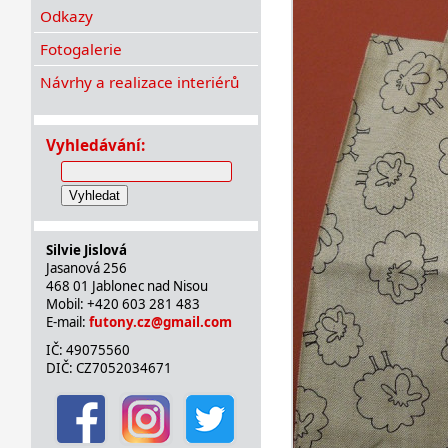
Odkazy
Fotogalerie
Návrhy a realizace interiérů
Vyhledávání:
Vyhledat
Silvie Jislová
Jasanová 256
468 01 Jablonec nad Nisou
Mobil: +420 603 281 483
E-mail:
futony.cz@gmail.com
IČ: 49075560
DIČ: CZ7052034671