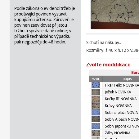
Podle zákona o evidenci tržeb je
prodávající povinen vystavit
kupujícímu účtenku. Zároveň je
povinen zaevidovat přijatou
tržbu u správce daně online; v
případě technického výpadku
pak nejpozději do 48 hodin.
S chutí na nákupy...
Rozměry: š.40 x h.12 x v.3
Zvolte modifikaci:
Bar
vzor
popis
Fixar Felix NOVINK
Ježek NOVINKA
Kočky III NOVINKA
Krávy NOVINKA
Sob na pláži NOVI
Sob v Alpách NOVI
Sob v Japonsku NO
Žáby NOVINKA