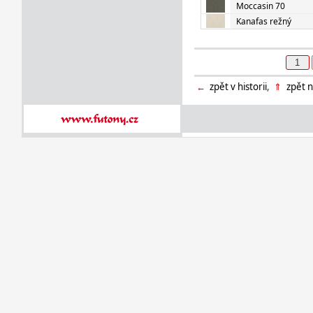
Moccasin 70
Kanafas režný
←
zpět v historii
,
⇑
zpět n