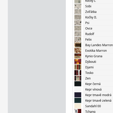
Kočky I.
Sobi
Zvířátka
Kočky II.
Psi
Ovce
Rudolf
Felix
Bay Landes Marron
Exotika Marron
Kynio Grana
Djibouti
Djami
Tosko
Zen
Kepr černá
Kepr vínová
Kepr tmavě modrá
Kepr tmavě zelená
Sandahl 00
Tchang