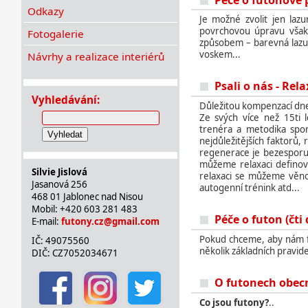
Odkazy
Je možné zvolit jen lazu
povrchovou úpravu však d
Fotogalerie
způsobem – barevná lazur
voskem...
Návrhy a realizace interiérů
Psali o nás - Rela
Vyhledávání:
Důležitou kompenzací dneš
Ze svých více než 15ti l
trenéra a metodika spor
Vyhledat
nejdůležitějších faktorů,
regenerace je bezesporu k
můžeme relaxaci definov
Silvie Jislová
relaxaci se můžeme věnov
Jasanová 256
autogenní trénink atd...
468 01 Jablonec nad Nisou
Mobil: +420 603 281 483
Péče o futon (čti d
E-mail:
futony.cz@gmail.com
Pokud chceme, aby nám fut
IČ: 49075560
několik základních pravidel
DIČ: CZ7052034671
O futonech obecně
Co jsou futony?
..