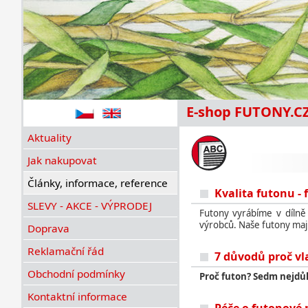
E-shop FUTONY.C
Aktuality
Jak nakupovat
Články, informace, reference
Kvalita futonu - 
SLEVY - AKCE - VÝPRODEJ
Futony vyrábíme v dílně
výrobců. Naše futony mají 
Doprava
Reklamační řád
7 důvodů proč vlas
Obchodní podmínky
Proč futon? Sedm nejdůl
Kontaktní informace
Péče o futonové p