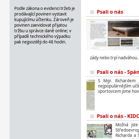
Podle zákona o evidenci tržeb je
Psali o nás
prodávající povinen vystavit
kupujícímu účtenku. Zároveň je
povinen zaevidovat přijatou
tržbu u správce daně online; v
případě technického výpadku
pak nejpozději do 48 hodin.
zády nebo trpí nadváhou..
Psali o nás - Spá
S Mgr. Richardem J
nejpopulárnějším uči
sportovcem jsme hovoř
Psali o nás - KI
Možná jste
Středoevropa
Richarda a 