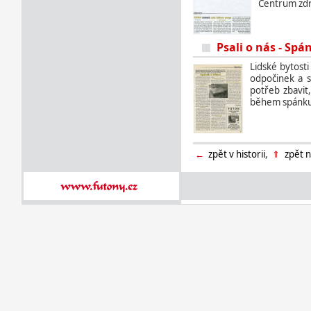
Centrum zdra
Psali o nás - Spá
Lidské bytosti
odpočinek a s
potřeb zbavit,
během spánku 
←
zpět v historii
,
⇑
zpět n