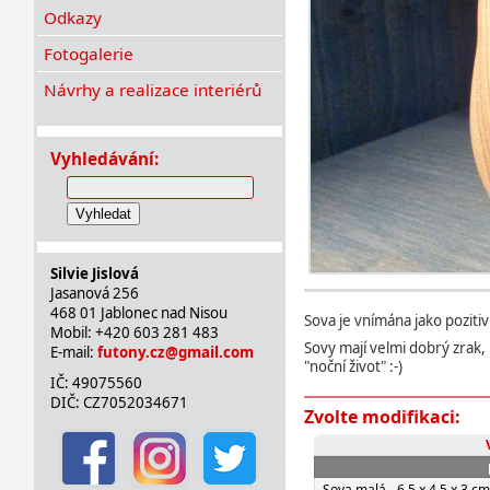
Odkazy
Fotogalerie
Návrhy a realizace interiérů
Vyhledávání:
Vyhledat
Silvie Jislová
Jasanová 256
468 01 Jablonec nad Nisou
Sova je vnímána jako poziti
Mobil: +420 603 281 483
Sovy mají velmi dobrý zrak, 
E-mail:
futony.cz@gmail.com
"noční život" :-)
IČ: 49075560
DIČ: CZ7052034671
Zvolte modifikaci:
Sova malá - 6,5 x 4,5 x 3 cm