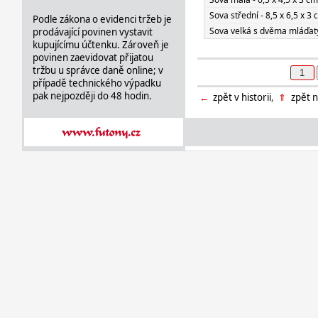
Sova střední - 8,5 x 6,5 x 3
Podle zákona o evidenci tržeb je
Sova velká s dvěma mláďaty
prodávající povinen vystavit
kupujícímu účtenku. Zároveň je
povinen zaevidovat přijatou
tržbu u správce daně online; v
případě technického výpadku
pak nejpozději do 48 hodin.
←
zpět v historii
,
⇑
zpět n