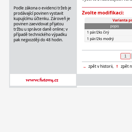
Podle zákona o evidenci tržeb je
Zvolte modifikaci:
prodávající povinen vystavit
kupujícímu účtenku. Zároveň je
Varianta p
povinen zaevidovat přijatou
popis
tržbu u správce daně online; v
1 pár/2ks čirý
případě technického výpadku
1 pár/2ks modrý
pak nejpozději do 48 hodin.
←
zpět v historii
,
⇑
zpět n