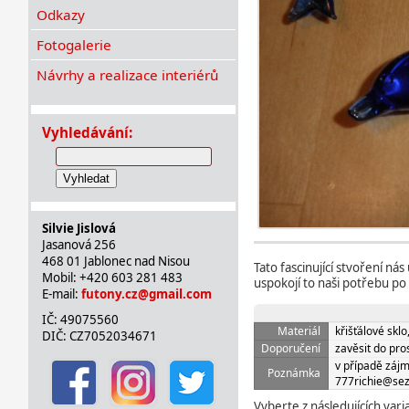
Odkazy
Fotogalerie
Návrhy a realizace interiérů
Vyhledávání:
Vyhledat
Silvie Jislová
Jasanová 256
468 01 Jablonec nad Nisou
Tato fascinující stvoření ná
Mobil: +420 603 281 483
uspokojí to naši potřebu po 
E-mail:
futony.cz@gmail.com
IČ: 49075560
Materiál
křišťálové sklo
DIČ: CZ7052034671
Doporučení
zavěsit do pr
v případě zájm
Poznámka
777richie@se
Vyberte z následujících vari