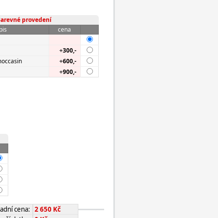
arevné provedení
pis
cena
+
300,-
moccasin
+
600,-
+
900,-
adní cena:
2 650 Kč