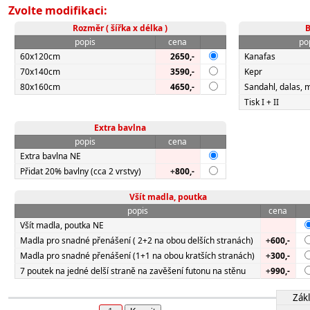
Zvolte modifikaci:
Rozměr ( šířka x délka )
B
popis
cena
po
60x120cm
2650,-
Kanafas
70x140cm
3590,-
Kepr
80x160cm
4650,-
Sandahl, dalas, 
Tisk I + II
Extra bavlna
popis
cena
Extra bavlna NE
Přidat 20% bavlny (cca 2 vrstvy)
+
800,-
Všít madla, poutka
popis
cena
Všít madla, poutka NE
Madla pro snadné přenášení ( 2+2 na obou delších stranách)
+
600,-
Madla pro snadné přenášení (1+1 na obou kratších stranách)
+
300,-
7 poutek na jedné delší straně na zavěšení futonu na stěnu
+
990,-
Zákl