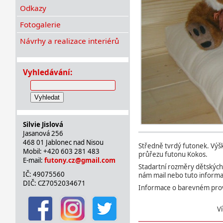
Odkazy
Fotogalerie
Návrhy a realizace interiérů
Vyhledávání:
Vyhledat
Silvie Jislová
Jasanová 256
468 01 Jablonec nad Nisou
Středně tvrdý futonek. Výšk
Mobil: +420 603 281 483
průřezu futonu Kokos.
E-mail:
futony.cz@gmail.com
Stadartní rozměry dětských
IČ: 49075560
nám mail nebo tuto informa
DIČ: CZ7052034671
Informace o barevném prov
Ví