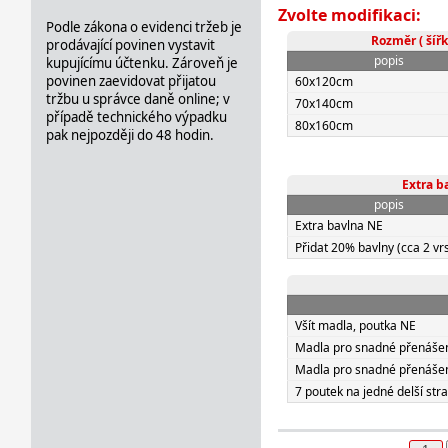
Zvolte modifikaci:
Podle zákona o evidenci tržeb je
Rozměr ( šířk
prodávající povinen vystavit
popis
kupujícímu účtenku. Zároveň je
povinen zaevidovat přijatou
60x120cm
tržbu u správce daně online; v
70x140cm
případě technického výpadku
80x160cm
pak nejpozději do 48 hodin.
Extra b
popis
Extra bavlna NE
Přidat 20% bavlny (cca 2 vrs
Všít madla, poutka NE
Madla pro snadné přenášení
Madla pro snadné přenášení
7 poutek na jedné delší str