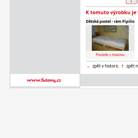
K tomuto výrobku je
Dětská postel - rám Pipilio
Postele z masivu
←
zpět v historii
,
⇑
zpět n