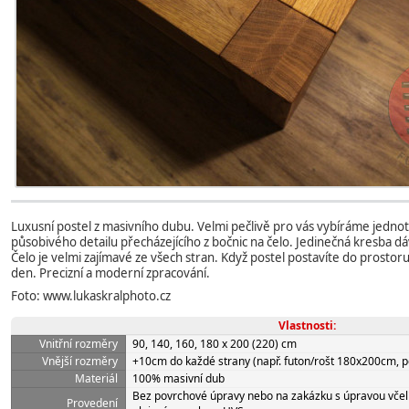
Luxusní postel z masivního dubu. Velmi pečlivě pro vás vybíráme jednot
působivého detailu přecházejícího z bočnic na čelo. Jedinečná kresba dáv
Čelo je velmi zajímavé ze všech stran. Když postel postavíte do prostoru,
den. Precizní a moderní zpracování.
Foto: www.lukaskralphoto.cz
Vlastnosti:
Vnitřní rozměry
90, 140, 160, 180 x 200 (220) cm
Vnější rozměry
+10cm do každé strany (např. futon/rošt 180x200cm, p
Materiál
100% masivní dub
Bez povrchové úpravy nebo na zakázku s úpravou vč
Provedení