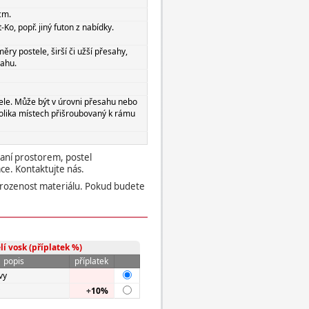
cm.
Ko, popř. jiný futon z nabídky.
ěry postele, širší či užší přesahy,
sahu.
ele. Může být v úrovni přesahu nebo
kolika místech přišroubovaný k rámu
vaní prostorem, postel
e. Kontaktujte nás.
přirozenost materiálu. Pokud budete
lí vosk (příplatek %)
popis
příplatek
vy
+
10%