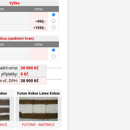
Výška
pis
cena
+
950,-
+
1550,-
dius (zaoblení hran)
pis
cena
adní cena:
38 900 Kč
příplatky:
0 Kč
m vč. DPH:
38 900 Kč
okos
Futon Kokos Latex Kokos
RACE
FUTONY - MATRACE