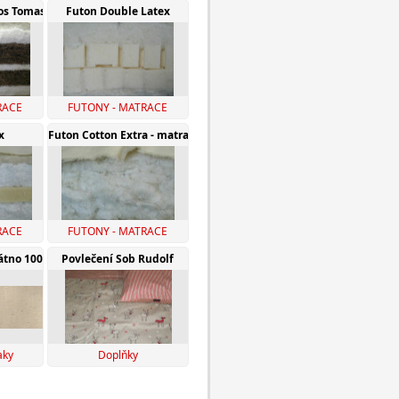
os Tomasan
Futon Double Latex
RACE
FUTONY - MATRACE
x
Futon Cotton Extra - matrace z bavlny
RACE
FUTONY - MATRACE
látno 100% Ba
Povlečení Sob Rudolf
aky
Doplňky