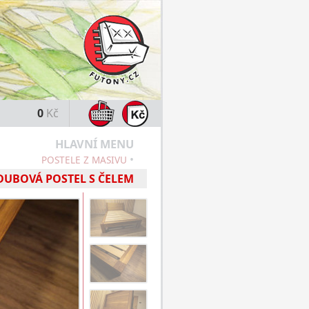
0
Kč
HLAVNÍ MENU
•
POSTELE Z MASIVU
 DUBOVÁ POSTEL S ČELEM