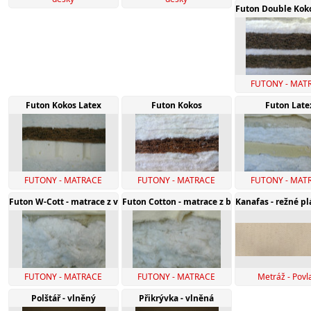
Futon Double Kok
FUTONY - MAT
Futon Kokos Latex
Futon Kokos
Futon Late
FUTONY - MATRACE
FUTONY - MATRACE
FUTONY - MAT
Futon W-Cott - matrace z vlny a bavlny
Futon Cotton - matrace z bavlny
Kanafas - režné p
FUTONY - MATRACE
FUTONY - MATRACE
Metráž - Povl
Polštář - vlněný
Přikrývka - vlněná