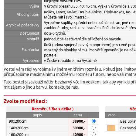
olejovým voskem HVS.
Výška
V úrovni přesahu 35, 40, 45 cm. Výška v úrovni čela 80
Kokos, Latex, Ko-lat, Double-Kokos, Triple-Kokos, Ko-Lat-
Vhodný futon
Můžete mít i svoji matraci.
Vyrobíme šuplíky z přední nebo bočních stran, jiné rozm
Atypické požadavky
zaoblené rohy, radius na hranách. Rošt do úrovně pře
Dostupnost
do 2-6 týdnů.
Montáž
Jednoduché sestavení dle přiloženého návodu.
Rošt (prkna spojená pevným popruhem) je v ceně post
Poznámka
vsazený do hloubky rámu. Pro větší zpevnění je na ně
postele.
Vyrobeno
v České republice - na Vysočině
Postel vám rádi vyrobíme i v jiném vnitřním rozměru. Pokud jste limito
přizpůsobíme maximálnímu možnému rozměru futonu nebo vaší matrac
Tato postel si zaslouží nátěr bezbarvý včelím voskem, tak aby vynikla 
mít zájem o jinou barvu, kontaktujte nás.
Zvolte modifikaci:
Rozměr ( šířka x délka )
Vče
popis
cena
vzor
90x200cm
38900,-
Bez úpra
140x200cm
39900,-
Bezbarvý
160x200cm
40900,-