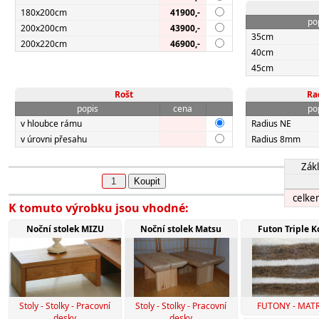
180x200cm
41900,-
po
200x200cm
43900,-
35cm
200x220cm
46900,-
40cm
45cm
Rošt
Ra
popis
cena
po
v hloubce rámu
Radius NE
v úrovni přesahu
Radius 8mm
Zákl
Koupit
celke
K tomuto výrobku jsou vhodné:
Noční stolek MIZU
Noční stolek Matsu
Futon Triple K
Stoly - Stolky - Pracovní
Stoly - Stolky - Pracovní
FUTONY - MAT
desky
desky