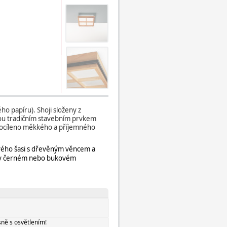
ého papíru). Shoji složeny z
sou tradičním stavebním prvkem
 docíleno měkkého a příjemného
vového šasi s dřevěným věncem a
t v černém nebo bukovém
.
sně s osvětlením!