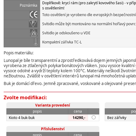
Doplňkově: krycí rám (pro zakrytí kovového šasi) - v p
Poznámka
s osvětlením!
Toto osvětlení je vyrobeno dle evropských bezpečnostn
Svítidlo může být montováno na normální hořlavý povrc
Svítidlo je odskoušeno u VDE
Kompaktní zářivka TC-L
Popis materiálu:
Lunopal je bíle transparentní a zprostředkovává dojem jemných japonský
vyrobena ze ztlačených polykarbonátových vláken. Jsou vysoce kvalitní s
vysoce odolné a vydrží teploty kolem 100°C. Materiály neškodí životním
nežloutnou. Zvláště v osvětlení interiérů lunopal má mnohočetná uplat
Buk je domácí dřevo. Jemně zpracované, voskované a olejované presen
Zvolte modifikaci:
Varianta provedení
popis
cena
po
Kioto 4 buk-buk
14290,-
Bez zářivky
Příslušenství
popis
cena