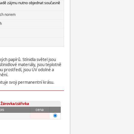
řípadě zájmu nutno objednat současně
ích norem
h
ch papírů. Stínidla světel jsou
tinidlové materiály, jsou teplotně
u prostředí, jsou UV odolné a
nění.
tuje svoji permanentní krásu.
Žárovka/zářivka
pis
cena