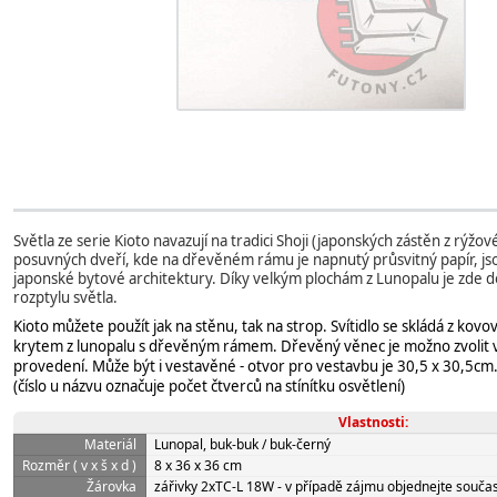
Světla ze serie Kioto navazují na tradici Shoji (japonských zástěn z rýžov
posuvných dveří, kde na dřevěném rámu je napnutý průsvitný papír, j
japonské bytové architektury. Díky velkým plochám z Lunopalu je zde
rozptylu světla.
Kioto můžete použít jak na stěnu, tak na strop. Svítidlo se skládá z ko
krytem z lunopalu s dřevěným rámem. Dřevěný věnec je možno zvoli
provedení. Může být i vestavěné - otvor pro vestavbu je 30,5 x 30,5cm
(číslo u názvu označuje počet čtverců na stínítku osvětlení)
Vlastnosti:
Materiál
Lunopal, buk-buk / buk-černý
Rozměr ( v x š x d )
8 x 36 x 36 cm
Žárovka
zářivky 2xTC-L 18W - v případě zájmu objednejte souča