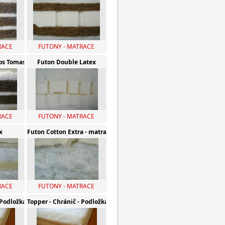
RACE
FUTONY - MATRACE
os Tomasan
Futon Double Latex
RACE
FUTONY - MATRACE
x
Futon Cotton Extra - matrace z bavlny
RACE
FUTONY - MATRACE
- Podložka bavlněná
Topper - Chránič - Podložka vlněná