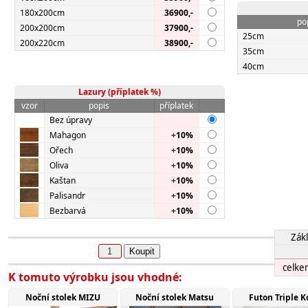
180x200cm
36900,-
po
200x200cm
37900,-
25cm
200x220cm
38900,-
35cm
40cm
Lazury (příplatek %)
vzor
popis
příplatek
Bez úpravy
Mahagon
+
10%
Ořech
+
10%
Oliva
+
10%
Kaštan
+
10%
Palisandr
+
10%
Bezbarvá
+
10%
Zákl
Koupit
celke
K tomuto výrobku jsou vhodné:
Noční stolek MIZU
Noční stolek Matsu
Futon Triple K