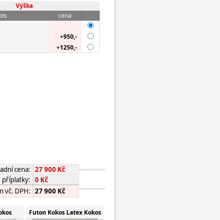
Výška
pis
cena
+
950,-
+
1250,-
adní cena:
27 900 Kč
příplatky:
0 Kč
m vč. DPH:
27 900 Kč
okos
Futon Kokos Latex Kokos