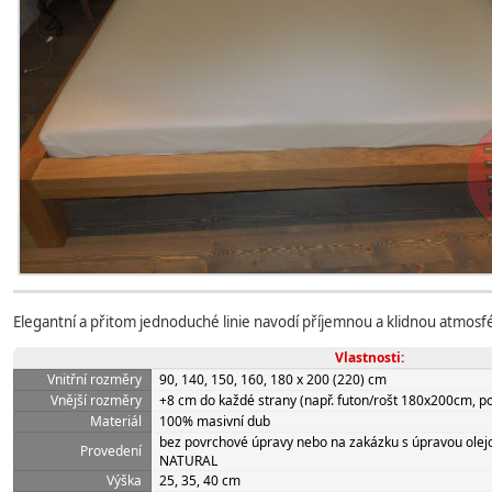
Elegantní a přitom jednoduché linie navodí příjemnou a klidnou atmosfér
Vlastnosti:
Vnitřní rozměry
90, 140, 150, 160, 180 x 200 (220) cm
Vnější rozměry
+8 cm do každé strany (např. futon/rošt 180x200cm, po
Materiál
100% masivní dub
bez povrchové úpravy nebo na zakázku s úpravou olejo
Provedení
NATURAL
Výška
25, 35, 40 cm