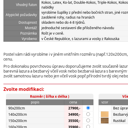
Kokos, Latex, Ko-lat, Double-Kokos, Triple-Kokos, Kokos-
Vhodný futon
nabídky
vyrobíme šuplíky z přední nebo bočních stran, jiné rozmě
Atypické požadavky
zaoblené rohy, radius na hranách
Dostupnost
skladem nebo do 4-8 týdnů.
Montáž
jednoduché sestavení dle přiloženého návodu
Poznámka
Rošt je v ceně.
Vyrobeno
v České Republice, s lazurami a vosky z Rakouska
Postel vám rádi vyrobíme i v jiném vnitřním rozměru (např.120x200cm
cenu.
Pro dokonalou povrchovou úpravu doporučujeme zvolit současně lazuru 
barevná lazura a bezbarvý včelí vosk nebo bezbarvá lazura s barevným
zvolit samotnou lazuru nebo jen včelí vosk popř.přírodní tvrdý olej nebo
Zvolte modifikaci:
Rozměr ( šířka x délka )
Vče
popis
cena
vzor
90x200cm
27900,-
Bez úpra
140x200cm
34900,-
Bezbarvý
150x200cm
35500,-
Rustikal
160x200cm
35900,-