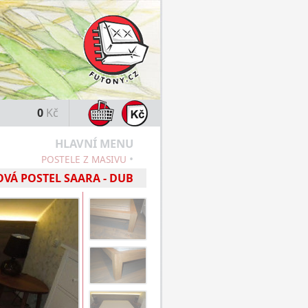
0
Kč
HLAVNÍ MENU
•
POSTELE Z MASIVU
VÁ POSTEL SAARA - DUB