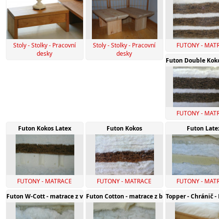
Stoly - Stolky - Pracovní
Stoly - Stolky - Pracovní
FUTONY - MAT
desky
desky
Futon Double Kok
FUTONY - MAT
Futon Kokos Latex
Futon Kokos
Futon Late
FUTONY - MATRACE
FUTONY - MATRACE
FUTONY - MAT
Futon W-Cott - matrace z vlny a bavlny
Futon Cotton - matrace z bavlny
Topper - Chránič 