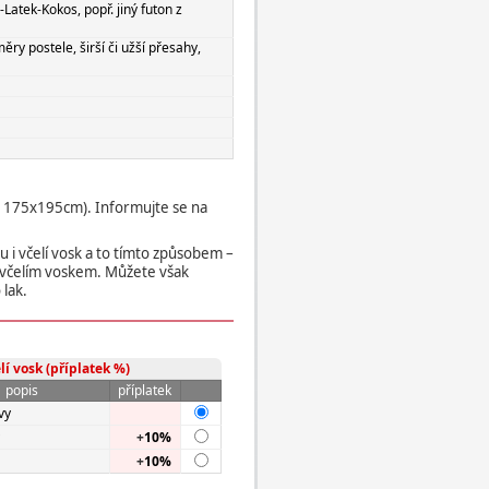
Latek-Kokos, popř. jiný futon z
ry postele, širší či užší přesahy,
, 175x195cm). Informujte se na
i včelí vosk a to tímto způsobem –
 včelím voskem. Můžete však
 lak.
lí vosk (příplatek %)
popis
příplatek
vy
+
10%
+
10%