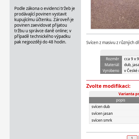
Podle zákona o evidenci tržeb je
prodávající povinen vystavit
kupujícímu účtenku. Zároveň je
povinen zaevidovat přijatou
tržbu u správce daně online; v
případě technického výpadku
pak nejpozději do 48 hodin.
Svícen z masivu z různých d
Rozměr
cca 9 x 
Materiál
dub, jas
Vyrobeno
v České 
Zvolte modifikaci:
Varianta p
popis
svícen dub
svícen jasan
svícen smrk