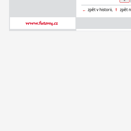
←
zpět v historii
,
⇑
zpět n