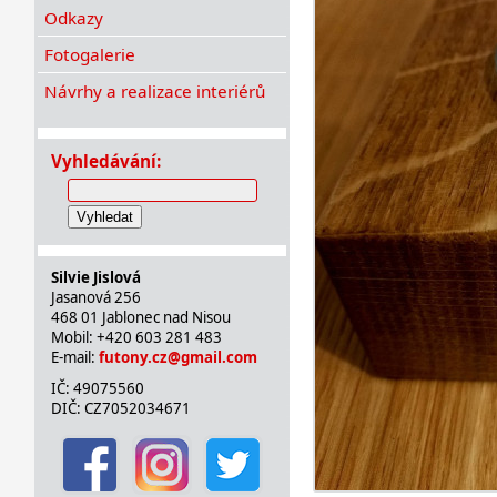
Odkazy
Fotogalerie
Návrhy a realizace interiérů
Vyhledávání:
Vyhledat
Silvie Jislová
Jasanová 256
468 01 Jablonec nad Nisou
Mobil: +420 603 281 483
E-mail:
futony.cz@gmail.com
IČ: 49075560
DIČ: CZ7052034671