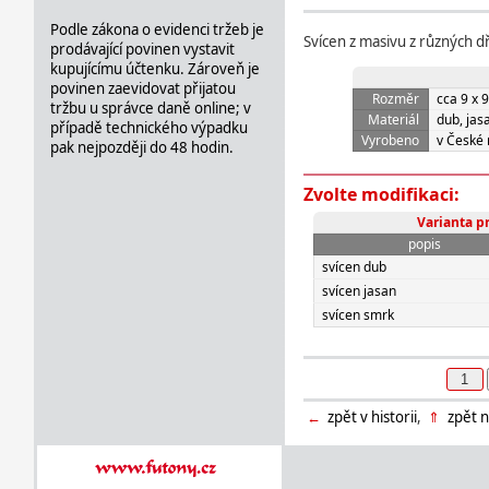
Podle zákona o evidenci tržeb je
Svícen z masivu z různých d
prodávající povinen vystavit
kupujícímu účtenku. Zároveň je
povinen zaevidovat přijatou
Rozměr
cca 9 x 
tržbu u správce daně online; v
Materiál
dub, jas
případě technického výpadku
Vyrobeno
v České 
pak nejpozději do 48 hodin.
Zvolte modifikaci:
Varianta p
popis
svícen dub
svícen jasan
svícen smrk
←
zpět v historii
,
⇑
zpět n